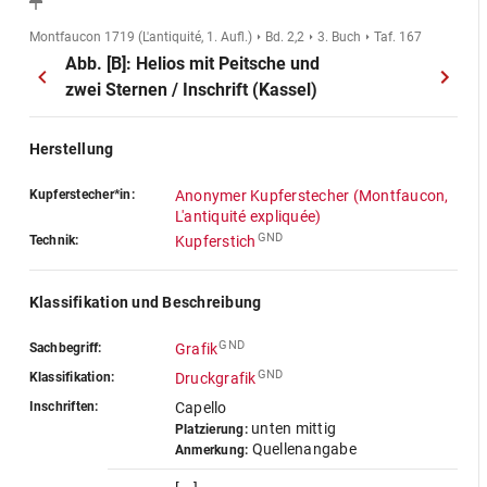
Montfaucon 1719 (L'antiquité, 1. Aufl.)
Bd. 2,2
3. Buch
Taf. 167
Abb. [B]: Helios mit Peitsche und
zwei Sternen / Inschrift (Kassel)
Herstellung
Kupferstecher*in:
Anonymer Kupferstecher (Montfaucon,
L'antiquité expliquée)
GND
Technik:
Kupferstich
Klassifikation und Beschreibung
GND
Sachbegriff:
Grafik
GND
Klassifikation:
Druckgrafik
Inschriften:
Capello
unten mittig
Platzierung:
Quellenangabe
Anmerkung: