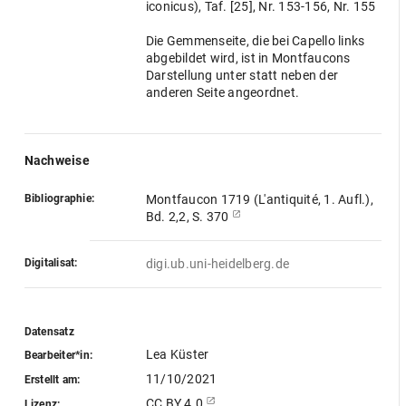
iconicus), Taf. [25], Nr. 153-156, Nr. 155
Die Gemmenseite, die bei Capello links
abgebildet wird, ist in Montfaucons
Darstellung unter statt neben der
anderen Seite angeordnet.
Nachweise
Bibliographie:
Montfaucon 1719 (L'antiquité, 1. Aufl.),
Bd. 2,2, S. 370
Digitalisat:
digi.ub.uni-heidelberg.de
Datensatz
Lea Küster
Bearbeiter*in:
11/10/2021
Erstellt am:
CC BY 4.0
Lizenz: