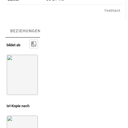
Feedback
BEZIEHUNGEN
(3)
BEZIEHUNGSGRAPH
bildet ab
Helios mit Peitsche und zwei Sternen / Inschr
ist Kopie nach
Capello 1702 (Prodromus iconicus)
Taf. [25], Nr. 153-156