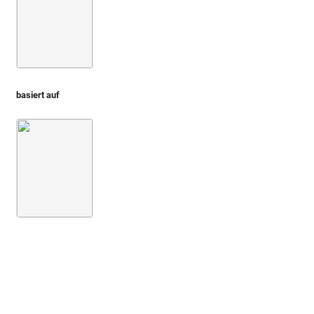
basiert auf
Montfaucon, Papiers de Montfaucon [Latin 11916]
Fol. 27