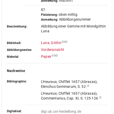
Inschrift
Anmerkung:
87.
oben mittig
Platzierung:
Abbildungsnummer
Anmerkung:
Abbildung einer Gemme mit Mondgöttin
Beschreibung:
Luna
GND
Luna, Göttin
Bildinhalt:
Vorderansicht
Abbildungsweise:
GND
Papier
Material:
Nachweise
Bibliographie:
L'Heureux, Chifflet 1657 (Abraxas),
Elenchus Gemmarum, S. 52
L'Heureux, Chifflet 1657 (Abraxas),
Commentarius, Cap. XI, S. 125-126
Digitalisat:
digi.ub.uni-heidelberg.de