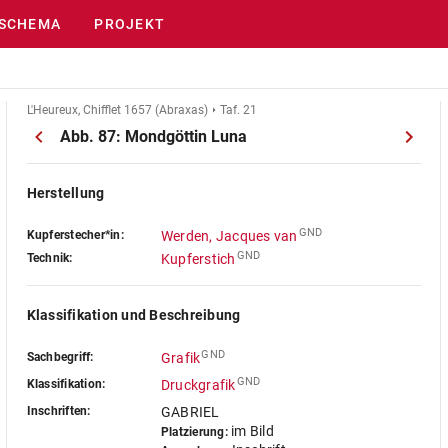
SCHEMA
PROJEKT
L'Heureux, Chifflet 1657 (Abraxas)
Taf. 21
Abb. 87: Mondgöttin Luna
Herstellung
GND
Kupferstecher*in:
Werden, Jacques van
GND
Technik:
Kupferstich
Klassifikation und Beschreibung
GND
Sachbegriff:
Grafik
GND
Klassifikation:
Druckgrafik
Inschriften:
GABRIEL
im Bild
Platzierung: