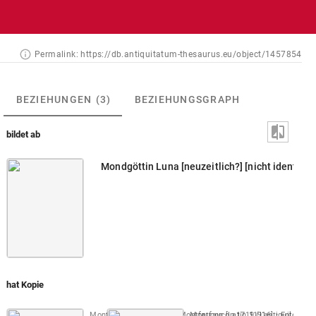
Permalink:
https://db.antiquitatum-thesaurus.eu/object/1457854
BEZIEHUNGEN
(3)
BEZIEHUNGSGRAPH
bildet ab
Mondgöttin Luna [neuzeitlich?] [nicht identifizi
hat Kopie
Montfaucon, Papiers de Montfaucon [Latin 11916]
Montfaucon 1719 (L'antiquité, 1. Au
Fol. 261 r