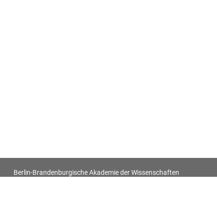
Berlin-Brandenburgische Akademie der Wissenschaften
Antiquitatum Thesaurus. Antiken in den europäischen
Bildquellen des 17. und 18. Jahrhunderts
Impressum