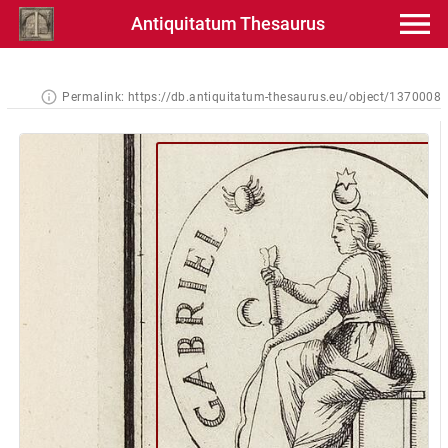
Antiquitatum Thesaurus
Permalink:
https://db.antiquitatum-thesaurus.eu/object/1370008