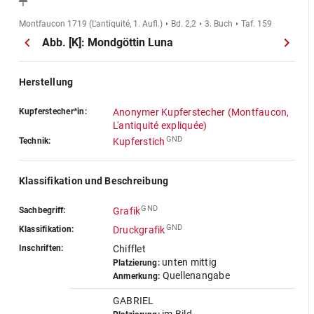
Montfaucon 1719 (L'antiquité, 1. Aufl.)
Bd. 2,2
3. Buch
Taf. 159
Abb. [K]: Mondgöttin Luna
Herstellung
Kupferstecher*in:
Anonymer Kupferstecher (Montfaucon,
L'antiquité expliquée)
GND
Technik:
Kupferstich
Klassifikation und Beschreibung
GND
Sachbegriff:
Grafik
GND
Klassifikation:
Druckgrafik
Inschriften:
Chifflet
unten mittig
Platzierung:
Quellenangabe
Anmerkung:
GABRIEL