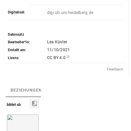
Digitalisat:
digi.ub.uni-heidelberg.de
Datensatz
Lea Küster
Bearbeiter*in:
11/10/2021
Erstellt am:
CC BY 4.0
Lizenz:
Feedback
BEZIEHUNGEN
(3)
BEZIEHUNGSGRAPH
bildet ab
Mondgöttin Luna [neuzeitlich?] [nicht identifi