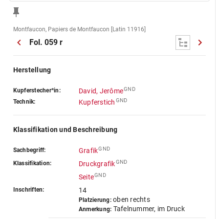
Montfaucon, Papiers de Montfaucon [Latin 11916]
Fol. 059 r
Herstellung
GND
Kupferstecher*in:
David, Jerôme
GND
Technik:
Kupferstich
Klassifikation und Beschreibung
GND
Sachbegriff:
Grafik
GND
Klassifikation:
Druckgrafik
GND
Seite
Inschriften:
14
oben rechts
Platzierung:
Tafelnummer, im Druck
Anmerkung: