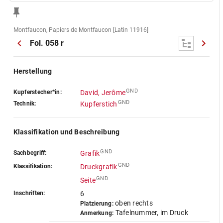
Montfaucon, Papiers de Montfaucon [Latin 11916]
Fol. 058 r
Herstellung
GND
Kupferstecher*in:
David, Jerôme
GND
Technik:
Kupferstich
Klassifikation und Beschreibung
GND
Sachbegriff:
Grafik
GND
Klassifikation:
Druckgrafik
GND
Seite
Inschriften:
6
oben rechts
Platzierung:
Tafelnummer, im Druck
Anmerkung: