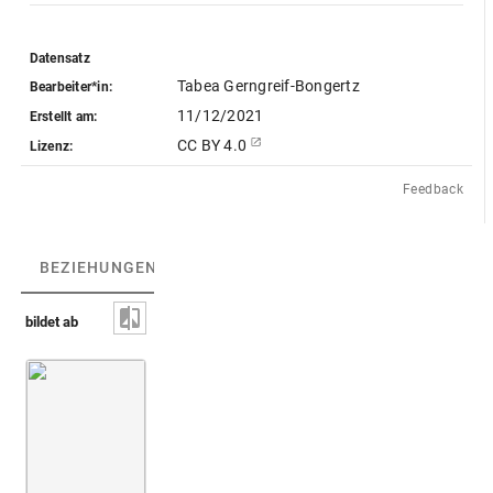
Datensatz
Tabea Gerngreif-Bongertz
Bearbeiter*in:
11/12/2021
Erstellt am:
CC BY 4.0
Lizenz:
Feedback
BEZIEHUNGEN
(3)
BEZIEHUNGSGRAPH
bildet ab
Bibliothèque
Würfelhocker des Pa-Anch-Ra
Nationale de
France.
Département
des
Monnaies,
Medailles et
Antiques