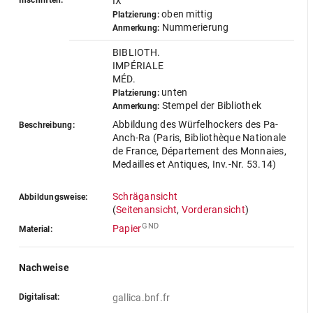
Inschriften:
IX
oben mittig
Platzierung:
Nummerierung
Anmerkung:
BIBLIOTH.
IMPÉRIALE
MÉD.
unten
Platzierung:
Stempel der Bibliothek
Anmerkung:
Abbildung des Würfelhockers des Pa-
Beschreibung:
Anch-Ra (Paris, Bibliothèque Nationale
de France, Département des Monnaies,
Medailles et Antiques, Inv.-Nr. 53.14)
Schrägansicht
Abbildungsweise:
(
Seitenansicht
,
Vorderansicht
)
GND
Papier
Material:
Nachweise
Digitalisat:
gallica.bnf.fr