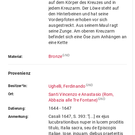
auf dem Körper des Kreuzes und in
jedem Kreuzarm. Der Löwe steht auf
den Hinterbeinen und hat seine
Vorderpfoten erhoben vor sich
ausgestreckt. Aus seinem Maul ragt
seine Zunge. Am oberen Kreuzarm
befindet sich eine Öse zum Anhängen an
eine Kette
GND
Bronze
Material:
Provenienz
GND
Besitzer*in:
Ughelli, Ferdinando
Ort:
Santi Vincenzo e Anastasio (Rom,
GND
Abbazia alle Tre Fontane)
1644 - 1647
Datierung:
Casali 1647, S. 393: "[...] ex ejus
Anmerkung:
lucubrationibus nuper in lucem proditis
titulo, Italia sacra, seu de Episcopis
Italiae. Ipse, inquam, diebus praeteritis