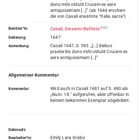
dono mihi obtulit Crucem ex aere
antiquissimam […]“ (ab 1644 erschien
die von Casali erwähnte "Italia sacra")
GND
Besitzer*in:
Casali, Giovanni Battista
1647
Datierung:
Casali 1647, S. 393: „[…] diebus
Anmerkung:
praeteritis dono mihi obtulit Crucem ex
aere antiquissimam […]“
Allgemeiner Kommentar
Wird auch in Casali 1681 auf S. 490 als
Kommentar:
„Num. 18.“ aufgerufen, aber offenbar in
keinem bekannten Exemplar abgebildet.
Datensatz
Emily Lara Grabo
Bearbeiter*in: