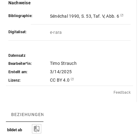
Nachweise
Bibliographie:
Sénéchal 1990, S. 53, Taf. V, Abb. 6
Digitalisat:
e-rara
Datensatz
Timo Strauch
Bearbeiter*in:
3/14/2025
Erstellt am:
CC BY 4.0
Lizenz:
Feedback
BEZIEHUNGEN
(3)
BEZIEHUNGSGRAPH
bildet ab