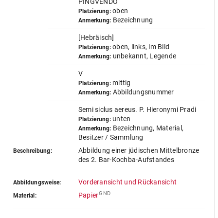
PINGVENDO
oben
Platzierung:
Bezeichnung
Anmerkung:
[Hebräisch]
oben, links, im Bild
Platzierung:
unbekannt, Legende
Anmerkung:
V
mittig
Platzierung:
Abbildungsnummer
Anmerkung:
Semi siclus aereus. P. Hieronymi Pradi
unten
Platzierung:
Bezeichnung, Material,
Anmerkung:
Besitzer / Sammlung
Abbildung einer jüdischen Mittelbronze
Beschreibung:
des 2. Bar-Kochba-Aufstandes
Vorderansicht und Rückansicht
Abbildungsweise:
GND
Papier
Material: