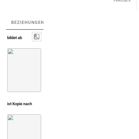
Feedback
BEZIEHUNGEN
(2)
BEZIEHUNGSGRAPH
bildet ab
Görlitzer Schekel - Typ B [neuzeitlich] [nicht i
ist Kopie nach
Prado, Villalpando 1596-1604 (In Ezechielem explanationes