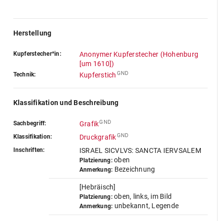
Herstellung
Kupferstecher*in:
Anonymer Kupferstecher (Hohenburg
[um 1610])
GND
Technik:
Kupferstich
Klassifikation und Beschreibung
GND
Sachbegriff:
Grafik
GND
Klassifikation:
Druckgrafik
Inschriften:
ISRAEL SICVLVS: SANCTA IERVSALEM
oben
Platzierung:
Bezeichnung
Anmerkung:
[Hebräisch]
oben, links, im Bild
Platzierung:
unbekannt, Legende
Anmerkung: