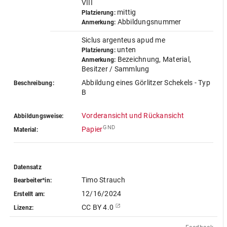
VIII
mittig
Platzierung:
Abbildungsnummer
Anmerkung:
Siclus argenteus apud me
unten
Platzierung:
Bezeichnung, Material,
Anmerkung:
Besitzer / Sammlung
Abbildung eines Görlitzer Schekels - Typ
Beschreibung:
B
Vorderansicht und Rückansicht
Abbildungsweise:
GND
Papier
Material:
Datensatz
Timo Strauch
Bearbeiter*in:
12/16/2024
Erstellt am:
CC BY 4.0
Lizenz: