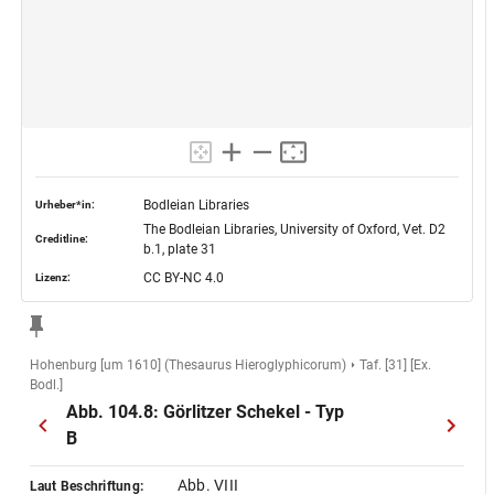
Bodleian Libraries
Urheber*in:
The Bodleian Libraries, University of Oxford, Vet. D2
Creditline:
b.1, plate 31
CC BY-NC 4.0
Lizenz:
Hohenburg [um 1610] (Thesaurus Hieroglyphicorum)
Taf. [31] [Ex.
Bodl.]
Abb. 104.8: Görlitzer Schekel - Typ
B
Abb. VIII
Laut Beschriftung: