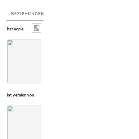
BEZIEHUNGEN
(2)
BEZIEHUNGSGRAPH
hat Kopie
Montfaucon 1719 (L'antiquité, 1. Aufl.)
Bd. 1,1
Taf. 105
ist Version von
Agostini 1686 (Gemme antiche figurate, Parte seconda)