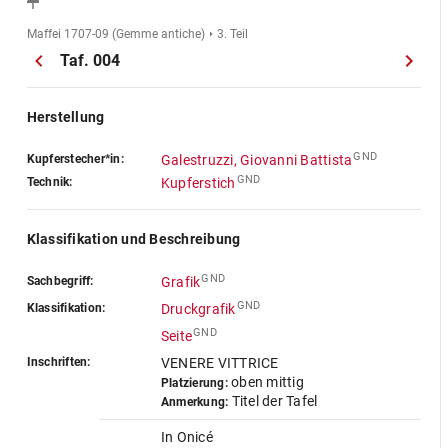
Maffei 1707-09 (Gemme antiche)
3. Teil
Taf. 004
Herstellung
GND
Kupferstecher*in:
Galestruzzi, Giovanni Battista
GND
Technik:
Kupferstich
Klassifikation und Beschreibung
GND
Sachbegriff:
Grafik
GND
Klassifikation:
Druckgrafik
GND
Seite
Inschriften:
VENERE VITTRICE
oben mittig
Platzierung:
Titel der Tafel
Anmerkung:
In Onicé