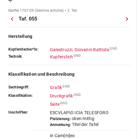
Maffei 1707-09 (Gemme antiche)
2. Teil
Taf. 055
Herstellung
GND
Kupferstecher*in:
Galestruzzi, Giovanni Battista
GND
Technik:
Kupferstich
Klassifikation und Beschreibung
GND
Sachbegriff:
Grafik
GND
Klassifikation:
Druckgrafik
GND
Seite
Inschriften:
ESCVLAPIO ICIA TELESFORO
oben mittig
Platzierung:
Titel der Tafel
Anmerkung:
in Cam[m]eo