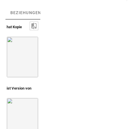
BEZIEHUNGEN
(2)
BEZIEHUNGSGRAPH
hat Kopie
Montfaucon 1719 (L'antiquité, 1. Aufl.)
Bd. 1,2
Taf. 186
ist Version von
Agostini 1686 (Gemme antiche figurate, Parte seconda)