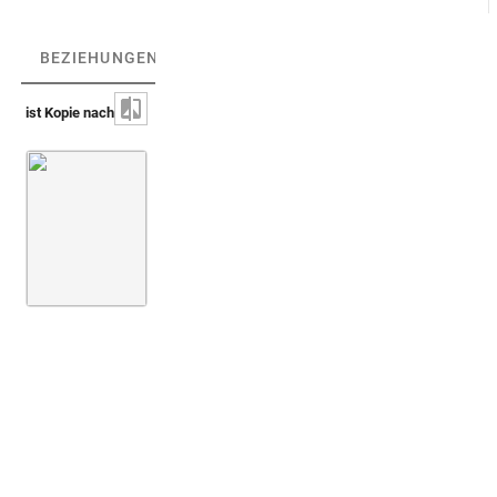
BEZIEHUNGEN
(1)
BEZIEHUNGSGRAPH
ist Kopie nach
Galleria Giustiniana [1636-37]
Bd. 1
Taf. 070