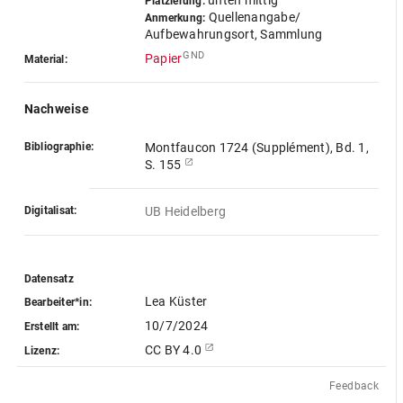
unten mittig
Platzierung:
Quellenangabe/
Anmerkung:
Aufbewahrungsort, Sammlung
GND
Papier
Material:
Nachweise
Bibliographie:
Montfaucon 1724 (Supplément), Bd. 1,
S. 155
Digitalisat:
UB Heidelberg
Datensatz
Lea Küster
Bearbeiter*in:
10/7/2024
Erstellt am:
CC BY 4.0
Lizenz:
Feedback