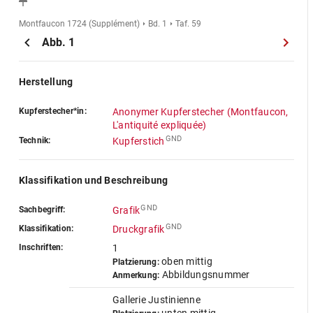
Montfaucon 1724 (Supplément)
Bd. 1
Taf. 59
Abb. 1
Herstellung
Kupferstecher*in:
Anonymer Kupferstecher (Montfaucon,
L'antiquité expliquée)
GND
Technik:
Kupferstich
Klassifikation und Beschreibung
GND
Sachbegriff:
Grafik
GND
Klassifikation:
Druckgrafik
Inschriften:
1
oben mittig
Platzierung:
Abbildungsnummer
Anmerkung:
Gallerie Justinienne