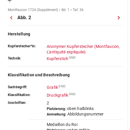
Montfaucon 1724 (Supplément)
Bd. 1
Taf. 36
Abb. 2
Herstellung
Kupferstecher*in:
Anonymer Kupferstecher (Montfaucon,
L'antiquité expliquée)
GND
Technik:
Kupferstich
Klassifikation und Beschreibung
GND
Sachbegriff:
Grafik
GND
Klassifikation:
Druckgrafik
Inschriften:
2
oben halblinks
Platzierung:
Abbildungsnummer
Anmerkung:
Medaillon du Roi