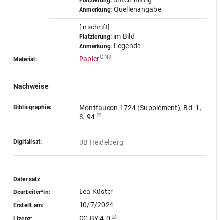
unten mittig
Platzierung:
Quellenangabe
Anmerkung:
[Inschrift]
im Bild
Platzierung:
Legende
Anmerkung:
GND
Papier
Material:
Nachweise
Bibliographie:
Montfaucon 1724 (Supplément), Bd. 1,
S. 94
Digitalisat:
UB Heidelberg
Datensatz
Lea Küster
Bearbeiter*in:
10/7/2024
Erstellt am:
CC BY 4.0
Lizenz: