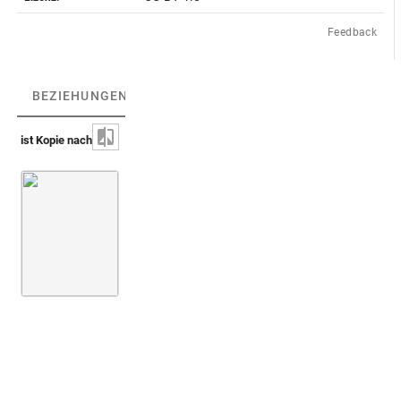
Feedback
BEZIEHUNGEN
(1)
BEZIEHUNGSGRAPH
ist Kopie nach
Medaillons du Roi s.d. [1. Zustand]
Taf. [15]
Abb. 110