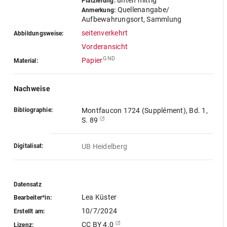
unten mittig
Platzierung:
Quellenangabe/
Anmerkung:
Aufbewahrungsort, Sammlung
seitenverkehrt
Abbildungsweise:
Vorderansicht
GND
Papier
Material:
Nachweise
Bibliographie:
Montfaucon 1724 (Supplément), Bd. 1,
S. 89
Digitalisat:
UB Heidelberg
Datensatz
Lea Küster
Bearbeiter*in:
10/7/2024
Erstellt am:
CC BY 4.0
Lizenz: