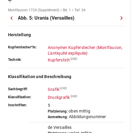
Montfaucon 1724 (Supplément)
Bd. 1
Taf. 34
Abb. 5: Urania (Versailles)
Herstellung
Kupferstecher*in:
Anonymer Kupferstecher (Montfaucon,
L'antiquité expliquée)
GND
Technik:
Kupferstich
Klassifikation und Beschreibung
GND
Sachbegriff:
Grafik
GND
Klassifikation:
Druckgrafik
Inschriften:
5
oben mittig
Platzierung:
Abbildungsnummer
Anmerkung:
de Versailles