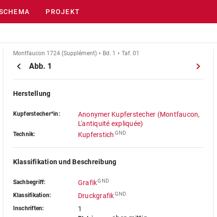
SCHEMA
PROJEKT
Montfaucon 1724 (Supplément)
Bd. 1
Taf. 01
Abb. 1
Herstellung
Kupferstecher*in:
Anonymer Kupferstecher (Montfaucon,
L'antiquité expliquée)
GND
Technik:
Kupferstich
Klassifikation und Beschreibung
GND
Sachbegriff:
Grafik
GND
Klassifikation:
Druckgrafik
Inschriften:
1