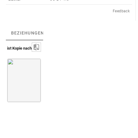
Feedback
BEZIEHUNGEN
(1)
BEZIEHUNGSGRAPH
ist Kopie nach
Maffei 1707-09 (Gemme antiche)
3. Teil
Taf. 078