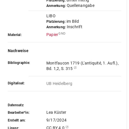
unten mittig
Platzierung:
Quellenangabe
Anmerkung:
LIBO
im Bild
Platzierung:
Inschrift
Anmerkung:
GND
Papier
Material:
Nachweise
Bibliographie:
Montfaucon 1719 (L'antiquité, 1. Aufl.),
Bd. 1,2, S. 315
Digitalisat:
UB Heidelberg
Datensatz
Lea Küster
Bearbeiter*in:
9/17/2024
Erstellt am:
CC BY 4.0
Lizenz: