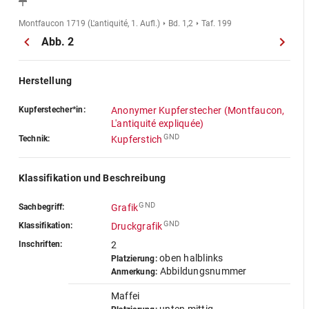
Montfaucon 1719 (L'antiquité, 1. Aufl.)
Bd. 1,2
Taf. 199
Abb. 2
Herstellung
Kupferstecher*in:
Anonymer Kupferstecher (Montfaucon,
L'antiquité expliquée)
GND
Technik:
Kupferstich
Klassifikation und Beschreibung
GND
Sachbegriff:
Grafik
GND
Klassifikation:
Druckgrafik
Inschriften:
2
oben halblinks
Platzierung:
Abbildungsnummer
Anmerkung:
Maffei