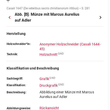
Casali 1647 (De veteribus sacris christianorum ritibus)
S. 281
Abb. [B]: Münze mit Marcus Aurelius
auf Adler
Herstellung
Holzschneider*in:
Anonymer Holzschneider (Casali 1644-
45)
GND
Technik:
Holzschnitt
Klassifikation und Beschreibung
GND
Sachbegriff:
Grafik
GND
Klassifikation:
Druckgrafik
Abbildung einer Münze mit Marcus
Beschreibung:
Aurelius auf Adler
Rückansicht
Abbildungsweise: