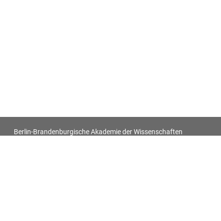
Berlin-Brandenburgische Akademie der Wissenschaften
Antiquitatum Thesaurus. Antiken in den europäischen
Bildquellen des 17. und 18. Jahrhunderts
Impressum
Datenschutz
Alle Objekt-Metadaten dieser Website können -
soweit nicht anders vermerkt - unter den Bedingungen der