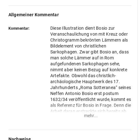
Allgemeiner Kommentar
Diese Illustration dient Bosio zur
Kommentar:
Veranschaulichung von mit Kreuz oder
Christogramm bekrönten Lämmern als
Bildelement von christlichen
Sarkophagen. Zwar gibt Bosio an, dass
man solche Lämmer auf in Rom
aufgefundenen Sarkophagen sehe,
nimmt aber keinen Bezug auf konkrete
Artefakte. Obwohl das christlich-
archäologische Hauptwerk des 17.
Jahrhunderts „Roma Sotteranea“ seines
Neffen Antonio Bosio erst postum
1632/34 veröffentlicht wurde, kommt es
als Referenz für Bosio in Frage. Denn die
Arbeit daran erstreckte sich bereits ab
mehr...
Ende des 16. Jahrhunderts über
mehrere Jahrzehnte: 1615 soll bereits
ein Teil der fertig gedruckten Tafeln des
geplanten Werkes vorgelegen haben
Nachweise