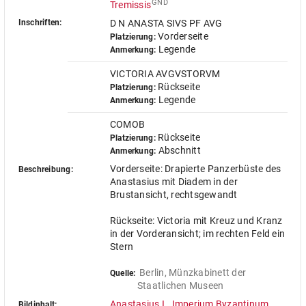
GND
Tremissis
Inschriften:
D N ANASTA SIVS PF AVG
Vorderseite
Platzierung:
Legende
Anmerkung:
VICTORIA AVGVSTORVM
Rückseite
Platzierung:
Legende
Anmerkung:
COMOB
Rückseite
Platzierung:
Abschnitt
Anmerkung:
Vorderseite: Drapierte Panzerbüste des
Beschreibung:
Anastasius mit Diadem in der
Brustansicht, rechtsgewandt
Rückseite: Victoria mit Kreuz und Kranz
in der Vorderansicht; im rechten Feld ein
Stern
Berlin, Münzkabinett der 
Quelle:
Staatlichen Museen
Anastasius I., Imperium Byzantinum,
Bildinhalt: