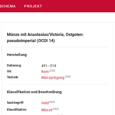
SCHEMA
PROJEKT
Münze mit Anastasius/Victoria, Ostgoten:
pseudoimperial (OCOI 14)
Herstellung
Datierung:
491–518
GND
Ort:
Rom
GND
Technik:
Münzprägung
Klassifikation und Beschreibung
GND
Sachbegriff:
Geld
GND
Klassifikation:
Münze