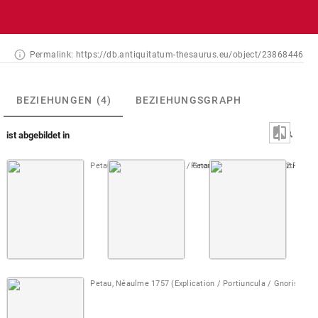
Permalink:
https://db.antiquitatum-thesaurus.eu/object/23868446
BEZIEHUNGEN
(4)
BEZIEHUNGSGRAPH
ist abgebildet in
Petau [1610] (Portiuncula / Gnorisma) editio maior
Petau, Sallengre 1718 (Portiuncul
2. Teil 
Petau,
Petau, Néaulme 1757 (Explication / Portiuncula / Gnorisma)