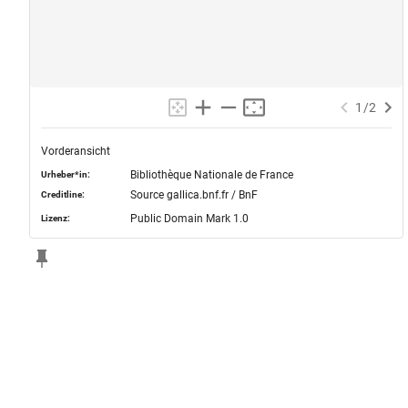
1
/
2
Vorderansicht
Bibliothèque Nationale de France
Urheber*in:
Source gallica.bnf.fr / BnF
Creditline:
Public Domain Mark 1.0
Lizenz: