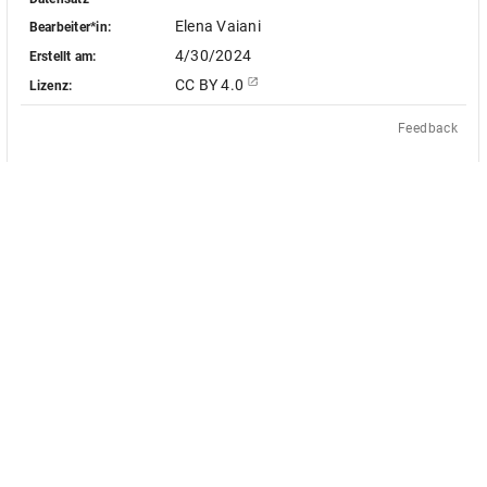
Elena Vaiani
Bearbeiter*in:
4/30/2024
Erstellt am:
CC BY 4.0
Lizenz:
Feedback
Das Akademienvorhaben »Antiquit
le Objekt-Metadaten dieser
europäischen Bildquellen des 17. u