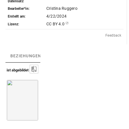
Datensatz
Cristina Ruggero
Bearbeiter*in:
4/22/2024
Erstellt am:
CC BY 4.0
Lizenz:
Feedback
BEZIEHUNGEN
(1)
BEZIEHUNGSGRAPH
ist abgebildet in
Kircher 1650 (Obeliscus Pamphilius)
S. 237
Abb. [A]