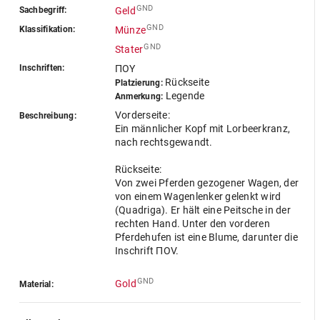
GND
Sachbegriff:
Geld
GND
Klassifikation:
Münze
GND
Stater
Inschriften:
ΠOY
Rückseite
Platzierung:
Legende
Anmerkung:
Vorderseite:
Beschreibung:
Ein männlicher Kopf mit Lorbeerkranz,
nach rechtsgewandt.
Rückseite:
Von zwei Pferden gezogener Wagen, der
von einem Wagenlenker gelenkt wird
(Quadriga). Er hält eine Peitsche in der
rechten Hand. Unter den vorderen
Pferdehufen ist eine Blume, darunter die
Inschrift ΠOV.
GND
Gold
Material: