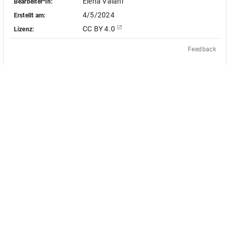
Elena Vaiani
Bearbeiter*in:
4/5/2024
Erstellt am:
CC BY 4.0
Lizenz:
Feedback
Das Akademienvorhaben »Antiquit
le Objekt-Metadaten dieser
europäischen Bildquellen des 17. u
 - soweit nicht anders vermerkt -
des von Bund und Ländern geför