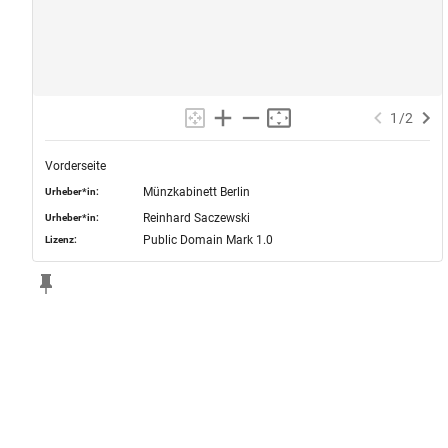
1
/
2
Vorderseite
Münzkabinett Berlin
Urheber*in:
Reinhard Saczewski
Urheber*in:
Public Domain Mark 1.0
Lizenz: