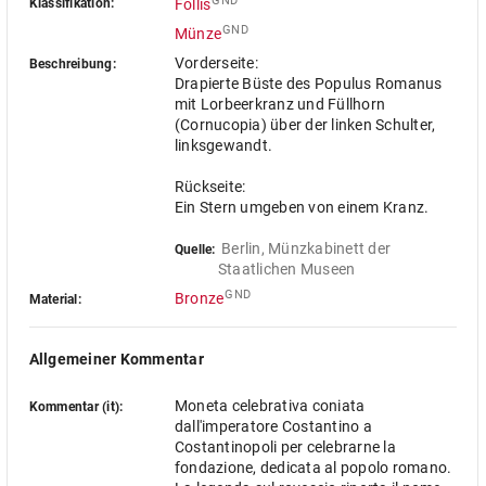
GND
Klassifikation:
Follis
GND
Münze
Vorderseite:
Beschreibung:
Drapierte Büste des Populus Romanus
mit Lorbeerkranz und Füllhorn
(Cornucopia) über der linken Schulter,
linksgewandt.
Rückseite:
Ein Stern umgeben von einem Kranz.
Berlin, Münzkabinett der 
Quelle:
Staatlichen Museen
GND
Bronze
Material:
Allgemeiner Kommentar
Moneta celebrativa coniata
Kommentar (it):
dall'imperatore Costantino a
Costantinopoli per celebrarne la
fondazione, dedicata al popolo romano.