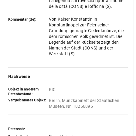
La legenda sul rovescio riporta il nome
della città (CONS) e l'officina (S).
Von Kaiser Konstantin in
Kommentar (de):
Konstantinopel zur Feier seiner
Gründung geprägte Gedenkmünze, die
dem römischen Volk gewidmet ist. Die
Legende auf der Rückseite zeigt den
Namen der Stadt (CONS) und der
Werkstatt (S).
Nachweise
Objekt in anderem
RIC
Datenbestand:
Vergleichbares Objekt:
Berlin, Münzkabinett der Staatlichen 
Museen, Nr. 18256895
Datensatz