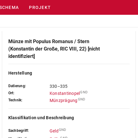
SCHEMA
PROJEKT
Münze mit Populus Romanus / Stern
(Konstantin der Große, RIC VIII, 22) [nicht
identifiziert]
Herstellung
Datierung:
330–335
GND
Ort:
Konstantinopel
GND
Technik:
Münzprägung
Klassifikation und Beschreibung
GND
Sachbegriff:
Geld