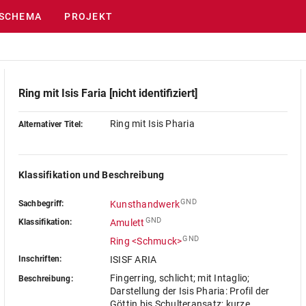
SCHEMA
PROJEKT
Ring mit Isis Faria [nicht identifiziert]
Ring mit Isis Pharia
Alternativer Titel:
Klassifikation und Beschreibung
GND
Sachbegriff:
Kunsthandwerk
GND
Klassifikation:
Amulett
GND
Ring <Schmuck>
Inschriften:
ISISF ARIA
Fingerring, schlicht; mit Intaglio;
Beschreibung:
Darstellung der Isis Pharia: Profil der
Göttin bis Schulteransatz; kurze