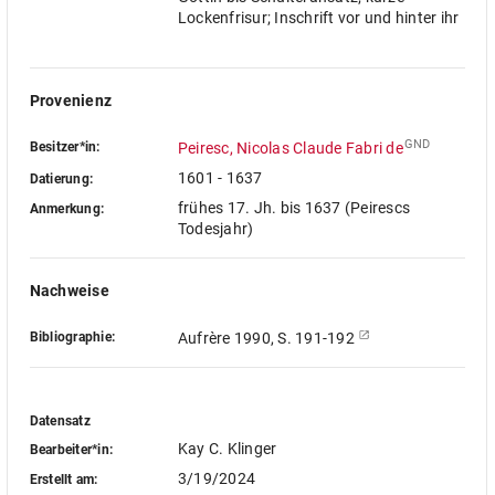
Lockenfrisur; Inschrift vor und hinter ihr
Provenienz
GND
Besitzer*in:
Peiresc, Nicolas Claude Fabri de
1601 - 1637
Datierung:
frühes 17. Jh. bis 1637 (Peirescs
Anmerkung:
Todesjahr)
Nachweise
Bibliographie:
Aufrère 1990, S. 191-192
Datensatz
Kay C. Klinger
Bearbeiter*in:
3/19/2024
Erstellt am: