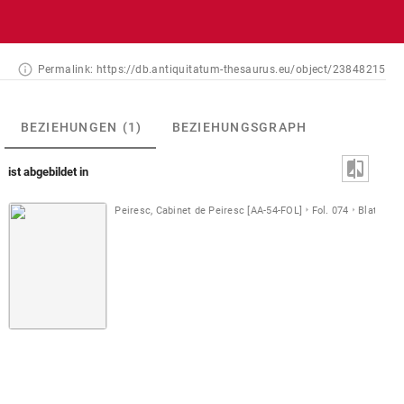
Permalink:
https://db.antiquitatum-thesaurus.eu/object/23848215
BEZIEHUNGEN
(1)
BEZIEHUNGSGRAPH
ist abgebildet in
Peiresc, Cabinet de Peiresc [AA-54-FOL]
Fol. 074
Blatt [A]