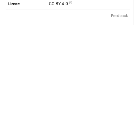
CC BY 4.0
Lizenz:
Feedback
Das Akademienvorhaben »Antiquit
le Objekt-Metadaten dieser
europäischen Bildquellen des 17. u
 - soweit nicht anders vermerkt -
des von Bund und Ländern geför
ingungen der Creative-Commons-