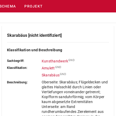
SCHEMA
PROJEKT
Skarabäus [nicht identifiziert]
Klassifikation und Beschreibung
GND
Sachbegriff:
Kunsthandwerk
GND
Klassifikation:
Amulett
GND
Skarabäus
Oberseite: Skarabäus; Flügeldecken und
Beschreibung:
glattes Halsschild durch Linien oder
Vertiefungen voneinander getrennt;
Kopfform sanduhrförmig; vom Körper
kaum abgesetzte Extremitäten
Unterseite: am Rand
rundherumlaufendes Zierelement aus