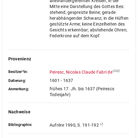
aneinandergereihten Kreisen; in der
Mitte eine Darstellung des Gottes Bes:
stehend; gespreizte Beine; gerade
herabhängender Schwanz; in die Hüften
gestützte Arme; keine Einzelheiten des
Gesichts erkennbar; abstehende Ohren;
Federkrone auf dem Kopf
Provenienz
GND
Besitzer*in:
Peiresc, Nicolas Claude Fabri de
1601 - 1637
Datierung:
frühes 17. Jh. bis 1637 (Peirescs
Anmerkung:
Todesjahr)
Nachweise
Bibliographie:
Aufrère 1990, S. 191-192