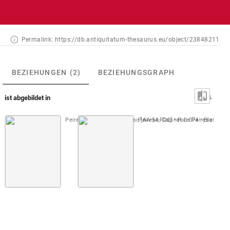
Permalink:
https://db.antiquitatum-thesaurus.eu/object/23848211
BEZIEHUNGEN
(2)
BEZIEHUNGSGRAPH
ist abgebildet in
Peiresc, Cabinet de Peiresc [AA-54-FOL]
Peiresc, Cabinet de Peiresc [AA-5
Fol. 074
Blatt [A]