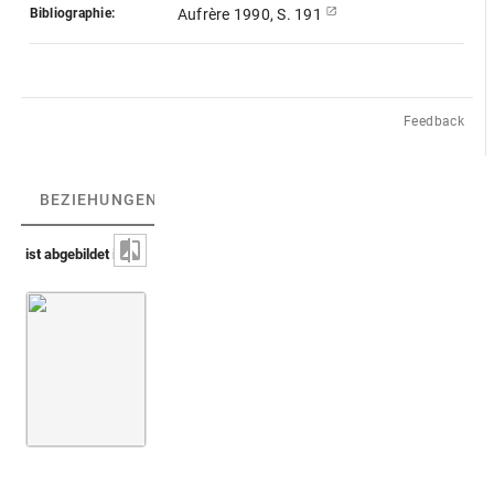
Bibliographie:
Aufrère 1990, S. 191
Feedback
BEZIEHUNGEN
(1)
BEZIEHUNGSGRAPH
ist abgebildet in
Peiresc, Cabinet de Peiresc [AA-54-FOL]
Fol. 071
Blatt [