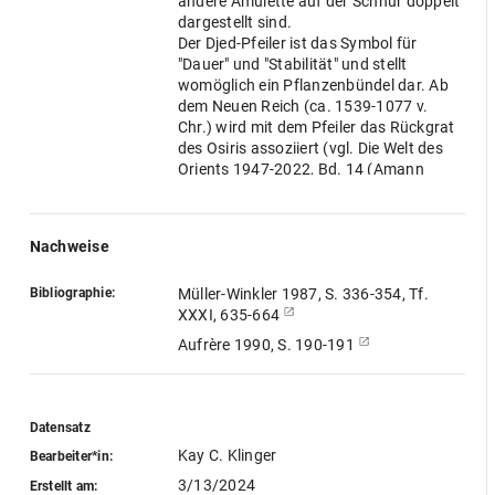
andere Amulette auf der Schnur doppelt
dargestellt sind.
Der Djed-Pfeiler ist das Symbol für
"Dauer" und "Stabilität" und stellt
womöglich ein Pflanzenbündel dar. Ab
dem Neuen Reich (ca. 1539-1077 v.
Chr.) wird mit dem Pfeiler das Rückgrat
des Osiris assoziiert (vgl. Die Welt des
Orients 1947-2022, Bd. 14 (Amann
1983))
Nachweise
Bibliographie:
Müller-Winkler 1987, S. 336-354, Tf.
XXXI, 635-664
Aufrère 1990, S. 190-191
Datensatz
Kay C. Klinger
Bearbeiter*in:
3/13/2024
Erstellt am: