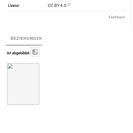
CC BY 4.0
Lizenz:
Feedback
BEZIEHUNGEN
(1)
BEZIEHUNGSGRAPH
ist abgebildet in
Peiresc, Cabinet de Peiresc [AA-54-FOL]
Fol. 071
Blatt [