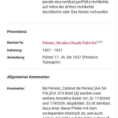
jeweils eine vertikal geriffelte Hohlkehle;
auf Höhe der dritten Hohlkehle
durchbohrt oder Öse hinten vorhanden
Provenienz
GND
Besitzer*in:
Peiresc, Nicolas Claude Fabri de
1601 - 1637
Datierung:
frühes 17. Jh. bis 1637 (Peirescs
Anmerkung:
Todesjahr)
Allgemeiner Kommentar
Bei Peiresc, Cabinet de Peiresc [AA-54-
Kommentar:
FOL]Fol. 070 Blatt [A] werden zwei
weitere Amulette dieser Art, ID: 1740340
und 1740339, abgebildet. Es ist denkbar,
dass einer dieser Pfeiler mit dem
vorliegenden identisch ist, weil auch