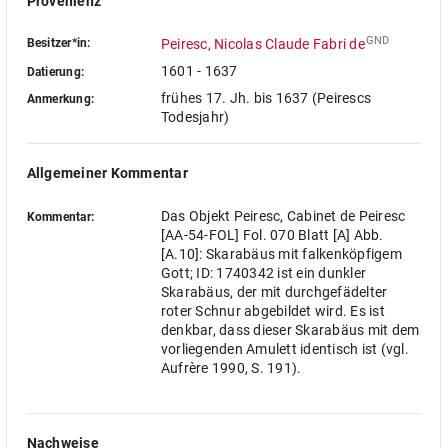
Provenienz
GND
Besitzer*in:
Peiresc, Nicolas Claude Fabri de
1601 - 1637
Datierung:
frühes 17. Jh. bis 1637 (Peirescs
Anmerkung:
Todesjahr)
Allgemeiner Kommentar
Das Objekt Peiresc, Cabinet de Peiresc
Kommentar:
[AA-54-FOL] Fol. 070 Blatt [A] Abb.
[A.10]: Skarabäus mit falkenköpfigem
Gott; ID: 1740342 ist ein dunkler
Skarabäus, der mit durchgefädelter
roter Schnur abgebildet wird. Es ist
denkbar, dass dieser Skarabäus mit dem
vorliegenden Amulett identisch ist (vgl.
Aufrère 1990, S. 191).
Nachweise