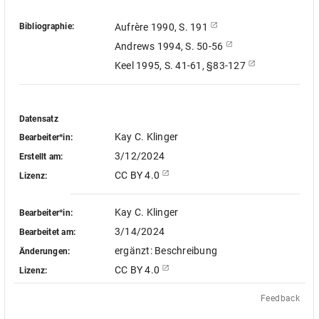
Bibliographie:
Aufrère 1990, S. 191
Andrews 1994, S. 50-56
Keel 1995, S. 41-61, §83-127
Datensatz
Kay C. Klinger
Bearbeiter*in:
3/12/2024
Erstellt am:
CC BY 4.0
Lizenz:
Kay C. Klinger
Bearbeiter*in:
3/14/2024
Bearbeitet am:
ergänzt: Beschreibung
Änderungen:
CC BY 4.0
Lizenz:
Feedback