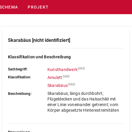
SCHEMA
PROJEKT
Skarabäus [nicht identifiziert]
Klassifikation und Beschreibung
GND
Sachbegriff:
Kunsthandwerk
GND
Klassifikation:
Amulett
GND
Skarabäus
Skarabäus; längs durchbohrt;
Beschreibung:
Flügeldecken und das Halsschild mit
einer Linie voneinander getrennt; vom
Körper abgesetzte Hinterextremitäten