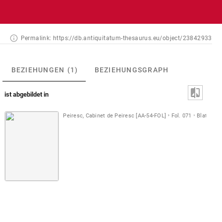
Permalink:
https://db.antiquitatum-thesaurus.eu/object/23842933
BEZIEHUNGEN
(1)
BEZIEHUNGSGRAPH
ist abgebildet in
Peiresc, Cabinet de Peiresc [AA-54-FOL]
Fol. 071
Blatt [A]