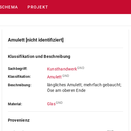
SCHEMA
PROJEKT
Amulett [nicht identifiziert]
Klassifikation und Beschreibung
GND
Sachbegriff:
Kunsthandwerk
GND
Klassifikation:
Amulett
längliches Amulett; mehrfach gebaucht;
Beschreibung:
Öse am oberen Ende
GND
Glas
Material:
Provenienz