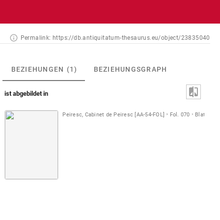
Permalink:
https://db.antiquitatum-thesaurus.eu/object/23835040
BEZIEHUNGEN
(1)
BEZIEHUNGSGRAPH
ist abgebildet in
Peiresc, Cabinet de Peiresc [AA-54-FOL]
Fol. 070
Blatt [B]