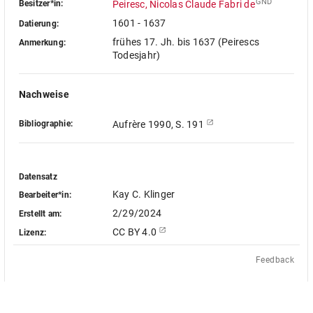
GND
Besitzer*in:
Peiresc, Nicolas Claude Fabri de
1601 - 1637
Datierung:
frühes 17. Jh. bis 1637 (Peirescs
Anmerkung:
Todesjahr)
Nachweise
Bibliographie:
Aufrère 1990, S. 191
Datensatz
Kay C. Klinger
Bearbeiter*in:
2/29/2024
Erstellt am:
CC BY 4.0
Lizenz:
Feedback