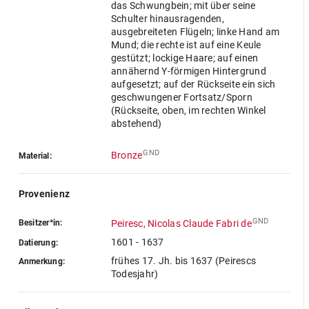
das Schwungbein; mit über seine
Schulter hinausragenden,
ausgebreiteten Flügeln; linke Hand am
Mund; die rechte ist auf eine Keule
gestützt; lockige Haare; auf einen
annähernd Y-förmigen Hintergrund
aufgesetzt; auf der Rückseite ein sich
geschwungener Fortsatz/Sporn
(Rückseite, oben, im rechten Winkel
abstehend)
GND
Bronze
Material:
Provenienz
GND
Besitzer*in:
Peiresc, Nicolas Claude Fabri de
1601 - 1637
Datierung:
frühes 17. Jh. bis 1637 (Peirescs
Anmerkung:
Todesjahr)