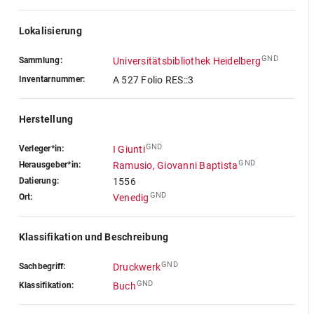
Lokalisierung
GND
Sammlung:
Universitätsbibliothek Heidelberg
Inventarnummer:
A 527 Folio RES::3
Herstellung
GND
Verleger*in:
I Giunti
GND
Herausgeber*in:
Ramusio, Giovanni Baptista
Datierung:
1556
GND
Ort:
Venedig
Klassifikation und Beschreibung
GND
Sachbegriff:
Druckwerk
GND
Klassifikation:
Buch