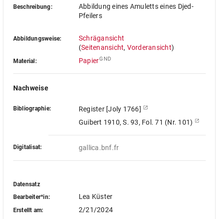
Abbildung eines Amuletts eines Djed-
Beschreibung:
Pfeilers
Schrägansicht
Abbildungsweise:
(
Seitenansicht
,
Vorderansicht
)
GND
Papier
Material:
Nachweise
Bibliographie:
Register [Joly 1766]
Guibert 1910, S. 93, Fol. 71 (Nr. 101)
Digitalisat:
gallica.bnf.fr
Datensatz
Lea Küster
Bearbeiter*in:
2/21/2024
Erstellt am: