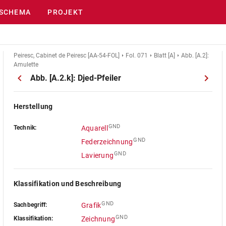
SCHEMA
PROJEKT
Peiresc, Cabinet de Peiresc [AA-54-FOL]
Fol. 071
Blatt [A]
Abb. [A.2]:
Amulette
Abb. [A.2.k]: Djed-Pfeiler
Herstellung
GND
Technik:
Aquarell
GND
Federzeichnung
GND
Lavierung
Klassifikation und Beschreibung
GND
Sachbegriff:
Grafik
GND
Klassifikation:
Zeichnung