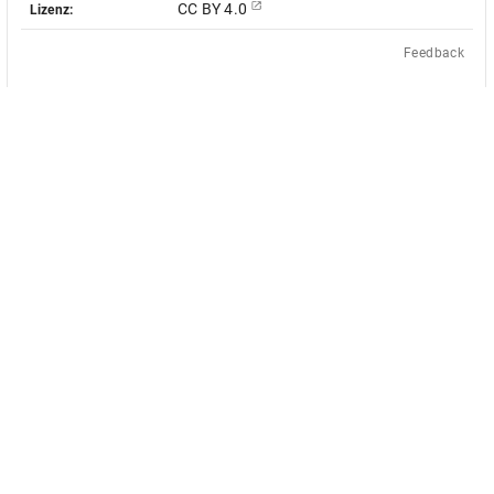
CC BY 4.0
Lizenz:
Feedback
Das Akademienvorhaben »Antiquit
le Objekt-Metadaten dieser
europäischen Bildquellen des 17. u
 - soweit nicht anders vermerkt -
des von Bund und Ländern geför
ingungen der Creative-Commons-