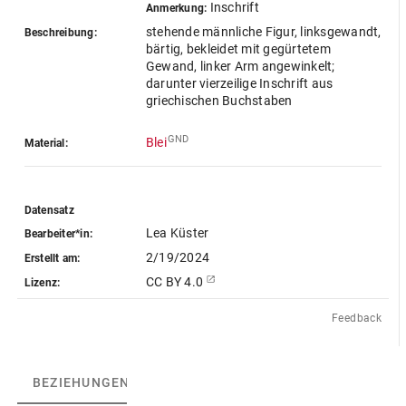
Inschrift
Anmerkung:
stehende männliche Figur, linksgewandt,
Beschreibung:
bärtig, bekleidet mit gegürtetem
Gewand, linker Arm angewinkelt;
darunter vierzeilige Inschrift aus
griechischen Buchstaben
GND
Blei
Material:
Datensatz
Lea Küster
Bearbeiter*in:
2/19/2024
Erstellt am:
CC BY 4.0
Lizenz:
Feedback
BEZIEHUNGEN
(4)
BEZIEHUNGSGRAPH