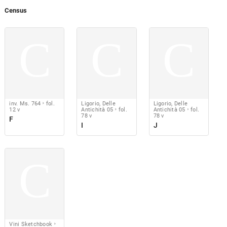
Census
C
C
C
inv. Ms. 764
fol.
Ligorio, Delle
Ligorio, Delle
12 v
Antichità 05
fol.
Antichità 05
fol.
78 v
78 v
F
I
J
C
Vini Sketchbook