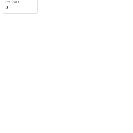
inv. 998 r
D
atum Thesaurus. Antiken in den
nd 18. Jahrhunderts« ist Teil
derten Akademienprogramms,