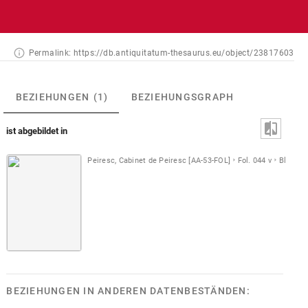
Permalink:
https://db.antiquitatum-thesaurus.eu/object/23817603
BEZIEHUNGEN
(1)
BEZIEHUNGSGRAPH
ist abgebildet in
Peiresc, Cabinet de Peiresc [AA-53-FOL]
Fol. 044 v
Blatt [A]
BEZIEHUNGEN IN ANDEREN DATENBESTÄNDEN: