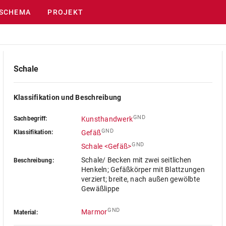
SCHEMA
PROJEKT
Schale
Klassifikation und Beschreibung
GND
Sachbegriff:
Kunsthandwerk
GND
Klassifikation:
Gefäß
GND
Schale <Gefäß>
Schale/ Becken mit zwei seitlichen
Beschreibung:
Henkeln; Gefäßkörper mit Blattzungen
verziert; breite, nach außen gewölbte
Gewäßlippe
GND
Marmor
Material: