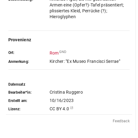
Armen eine (Opfer?)-Tafel präsentiert;
plissiertes Kleid, Perrücke (?);
Hieroglyphen
Provenienz
GND
Ort:
Rom
Kircher: "Ex Museo Francisci Serrae"
Anmerkung:
Datensatz
Cristina Ruggero
Bearbeiter*in:
10/16/2023
Erstellt am:
CC BY 4.0
Lizenz:
Feedback