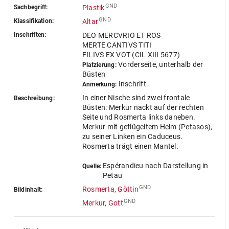
GND
Sachbegriff:
Plastik
GND
Klassifikation:
Altar
Inschriften:
DEO MERCVRIO ET ROS
MERTE CANTIVS TITI
FILIVS EX VOT (CIL XIII 5677)
Vorderseite, unterhalb der
Platzierung:
Büsten
Inschrift
Anmerkung:
In einer Nische sind zwei frontale
Beschreibung:
Büsten: Merkur nackt auf der rechten
Seite und Rosmerta links daneben.
Merkur mit geflügeltem Helm (Petasos),
zu seiner Linken ein Caduceus.
Rosmerta trägt einen Mantel.
Espérandieu nach Darstellung in
Quelle:
Petau
GND
Rosmerta, Göttin
Bildinhalt:
GND
Merkur, Gott