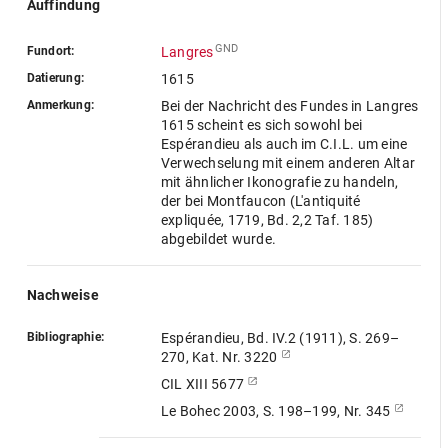
Auffindung
GND
Fundort:
Langres
Datierung:
1615
Anmerkung:
Bei der Nachricht des Fundes in Langres
1615 scheint es sich sowohl bei
Espérandieu als auch im C.I.L. um eine
Verwechselung mit einem anderen Altar
mit ähnlicher Ikonografie zu handeln,
der bei Montfaucon (L'antiquité
expliquée, 1719, Bd. 2,2 Taf. 185)
abgebildet wurde.
Nachweise
Bibliographie:
Espérandieu, Bd. IV.2 (1911), S. 269–
270, Kat. Nr. 3220
CIL XIII 5677
Le Bohec 2003, S. 198–199, Nr. 345