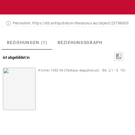
Permalink:
https://db.antiquitatum-thesaurus.eu/object/23788603
BEZIEHUNGEN
(1)
BEZIEHUNGSGRAPH
ist abgebildet in
Kircher 1652-54 (Oedipus aegyptiacus)
Bd. 2,1
S. 102
Ab