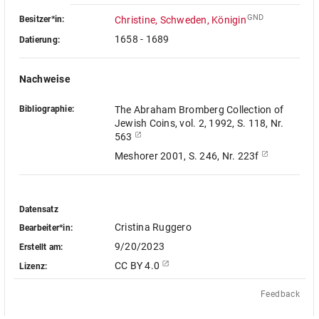
GND
Besitzer*in:
Christine, Schweden, Königin
1658 - 1689
Datierung:
Nachweise
Bibliographie:
The Abraham Bromberg Collection of
Jewish Coins, vol. 2, 1992, S. 118, Nr.
563
Meshorer 2001, S. 246, Nr. 223f
Datensatz
Cristina Ruggero
Bearbeiter*in:
9/20/2023
Erstellt am:
CC BY 4.0
Lizenz:
Feedback