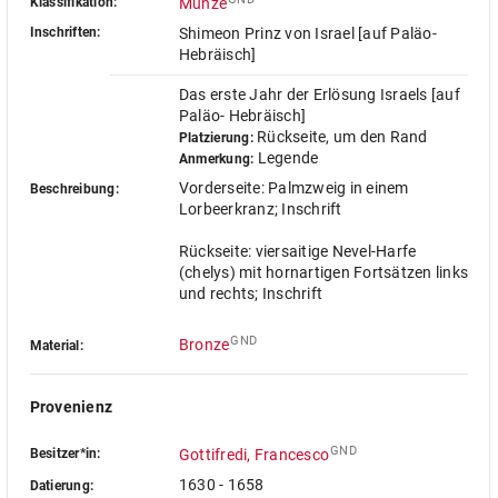
Klassifikation:
Münze
Inschriften:
Shimeon Prinz von Israel [auf Paläo-
Hebräisch]
Das erste Jahr der Erlösung Israels [auf
Paläo- Hebräisch]
Rückseite, um den Rand
Platzierung:
Legende
Anmerkung:
Vorderseite: Palmzweig in einem
Beschreibung:
Lorbeerkranz; Inschrift
Rückseite: viersaitige Nevel-Harfe
(chelys) mit hornartigen Fortsätzen links
und rechts; Inschrift
GND
Bronze
Material:
Provenienz
GND
Besitzer*in:
Gottifredi, Francesco
1630 - 1658
Datierung: