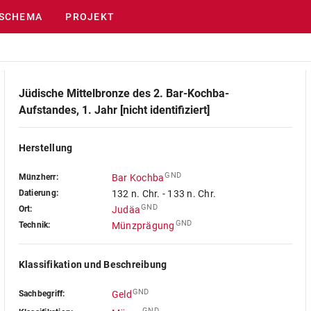
SCHEMA
PROJEKT
Jüdische Mittelbronze des 2. Bar-Kochba-
Aufstandes, 1. Jahr [nicht identifiziert]
Herstellung
GND
Münzherr:
Bar Kochba
Datierung:
132 n. Chr. - 133 n. Chr.
GND
Ort:
Judäa
GND
Technik:
Münzprägung
Klassifikation und Beschreibung
GND
Sachbegriff:
Geld
GND