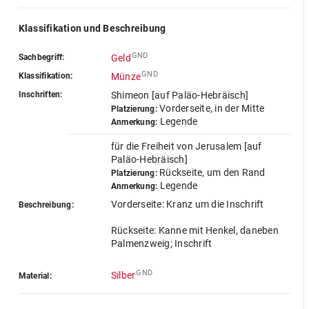
Klassifikation und Beschreibung
GND
Sachbegriff:
Geld
GND
Klassifikation:
Münze
Inschriften:
Shimeon [auf Paläo-Hebräisch]
Vorderseite, in der Mitte
Platzierung:
Legende
Anmerkung:
für die Freiheit von Jerusalem [auf
Paläo-Hebräisch]
Rückseite, um den Rand
Platzierung:
Legende
Anmerkung:
Vorderseite: Kranz um die Inschrift
Beschreibung:
Rückseite: Kanne mit Henkel, daneben
Palmenzweig; Inschrift
GND
Silber
Material: