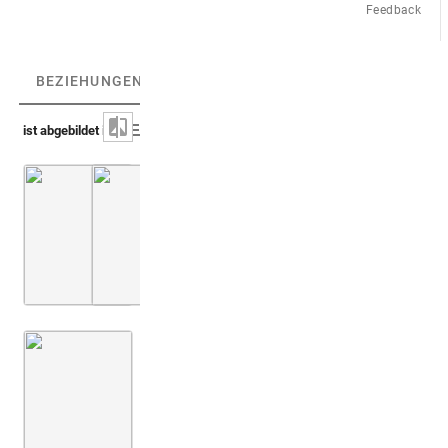
Feedback
BEZIEHUNGEN
(3)
BEZIEHUNGSGRAPH
ist abgebildet in
Prado, Villalpando 1596-1604 (In Ezechielem explanationes
Hohenburg [um 1610] (Thesaurus Hieroglyph
Kircher 1652-54 (Oedipus aegyptiacus)
Bd. 2,1
S. 095