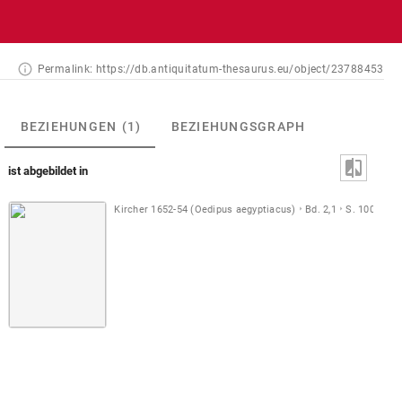
Permalink:
https://db.antiquitatum-thesaurus.eu/object/23788453
BEZIEHUNGEN
(1)
BEZIEHUNGSGRAPH
ist abgebildet in
Kircher 1652-54 (Oedipus aegyptiacus)
Bd. 2,1
S. 100
Ab