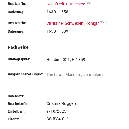
GND
Besitzer*in:
Gottifredi, Francesco
1630 - 1658
Datierung:
GND
Besitzer*in:
Christine, Schweden, Königin
1658 - 1689
Datierung:
Nachweise
Bibliographie:
Hendin 2021, H-1359
Vergleichbares Objekt:
The Israel Museum, Jerusalem
Datensatz
Cristina Ruggero
Bearbeiter*in:
9/18/2023
Erstellt am:
CC BY 4.0
Lizenz: