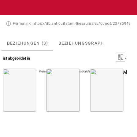
Permalink:
https://db.antiquitatum-thesaurus.eu/object/23785949
BEZIEHUNGEN
(3)
BEZIEHUNGSGRAPH
ist abgebildet in
Peiresc, Cabinet de Peiresc [AA-53-FOL]
Peiresc, Cabinet de Peiresc [AA-5
Fol. 096
Peires
Abb. [A