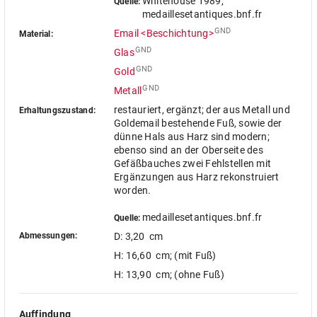
Whitehouse 1989;
Quelle:
medaillesetantiques.bnf.fr
GND
Email <Beschichtung>
Material:
GND
Glas
GND
Gold
GND
Metall
restauriert, ergänzt; der aus Metall und
Erhaltungszustand:
Goldemail bestehende Fuß, sowie der
dünne Hals aus Harz sind modern;
ebenso sind an der Oberseite des
Gefäßbauches zwei Fehlstellen mit
Ergänzungen aus Harz rekonstruiert
worden.
medaillesetantiques.bnf.fr
Quelle:
Abmessungen:
D: 3,20 cm
H: 16,60 cm
; (mit Fuß)
H: 13,90 cm
; (ohne Fuß)
Auffindung