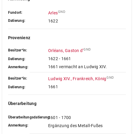
GND
Fundort:
Arles
Datierung:
1622
Provenienz
GND
Besitzer*in:
Orléans, Gaston d'
1622 - 1661
Datierung:
1661 vermacht an Ludwig XIV.
Anmerkung:
GND
Besitzer*in:
Ludwig XIV., Frankreich, König
1661
Datierung:
Überarbeitung
Überarbeitungsdatierung:
1601 - 1700
Anmerkung:
Ergänzung des Metall-Fußes