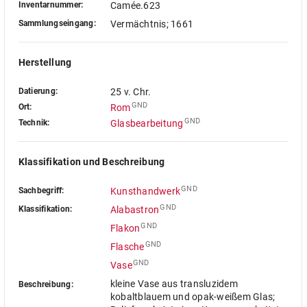
Inventarnummer:
Camée.623
Sammlungseingang:
Vermächtnis; 1661
Herstellung
Datierung:
25 v. Chr.
GND
Ort:
Rom
GND
Technik:
Glasbearbeitung
Klassifikation und Beschreibung
GND
Sachbegriff:
Kunsthandwerk
GND
Klassifikation:
Alabastron
GND
Flakon
GND
Flasche
GND
Vase
kleine Vase aus transluzidem
Beschreibung:
kobaltblauem und opak-weißem Glas;