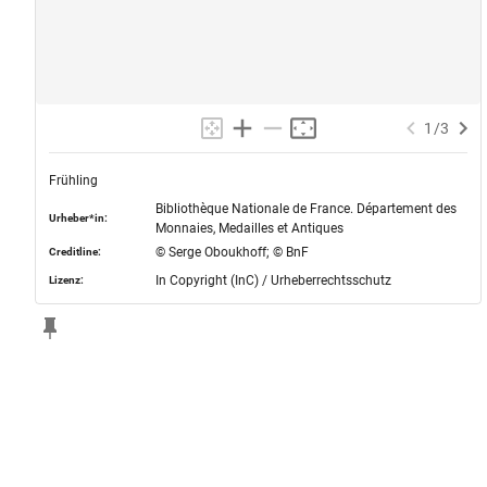
1
/
3
Frühling
Bibliothèque Nationale de France. Département des
Urheber*in:
Monnaies, Medailles et Antiques
© Serge Oboukhoff; © BnF
Creditline:
In Copyright (InC) / Urheberrechtsschutz
Lizenz: