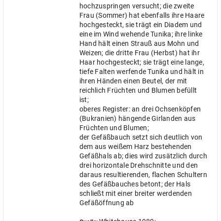
hochzuspringen versucht; die zweite
Frau (Sommer) hat ebenfalls ihre Haare
hochgesteckt, sie trägt ein Diadem und
eine im Wind wehende Tunika; ihre linke
Hand hält einen Strauß aus Mohn und
Weizen; die dritte Frau (Herbst) hat ihr
Haar hochgesteckt; sie trägt eine lange,
tiefe Falten werfende Tunika und hält in
ihren Händen einen Beutel, der mit
reichlich Früchten und Blumen befüllt
ist;
oberes Register: an drei Ochsenköpfen
(Bukranien) hängende Girlanden aus
Früchten und Blumen;
der Gefäßbauch setzt sich deutlich von
dem aus weißem Harz bestehenden
Gefäßhals ab; dies wird zusätzlich durch
drei horizontale Drehschnitte und den
daraus resultierenden, flachen Schultern
des Gefäßbauches betont; der Hals
schließt mit einer breiter werdenden
Gefäßöffnung ab