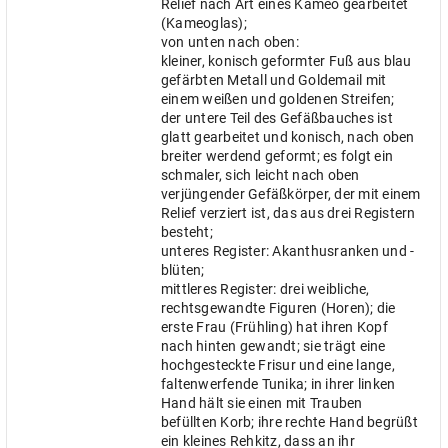
Relief nach Art eines Kameo gearbeitet
(Kameoglas);
von unten nach oben:
kleiner, konisch geformter Fuß aus blau
gefärbten Metall und Goldemail mit
einem weißen und goldenen Streifen;
der untere Teil des Gefäßbauches ist
glatt gearbeitet und konisch, nach oben
breiter werdend geformt; es folgt ein
schmaler, sich leicht nach oben
verjüngender Gefäßkörper, der mit einem
Relief verziert ist, das aus drei Registern
besteht;
unteres Register: Akanthusranken und -
blüten;
mittleres Register: drei weibliche,
rechtsgewandte Figuren (Horen); die
erste Frau (Frühling) hat ihren Kopf
nach hinten gewandt; sie trägt eine
hochgesteckte Frisur und eine lange,
faltenwerfende Tunika; in ihrer linken
Hand hält sie einen mit Trauben
befüllten Korb; ihre rechte Hand begrüßt
ein kleines Rehkitz, dass an ihr