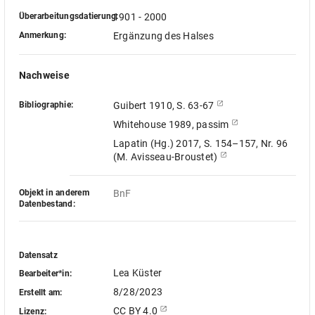
Überarbeitungsdatierung:
1901 - 2000
Anmerkung:
Ergänzung des Halses
Nachweise
Bibliographie:
Guibert 1910, S. 63-67
Whitehouse 1989, passim
Lapatin (Hg.) 2017, S. 154–157, Nr. 96
(M. Avisseau-Broustet)
Objekt in anderem
BnF
Datenbestand:
Datensatz
Lea Küster
Bearbeiter*in:
8/28/2023
Erstellt am:
CC BY 4.0
Lizenz: