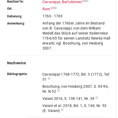
GND
Besitzer*in:
Cavaceppi, Bartolomeo
GND
Ort:
Rom
1760 - 1765
Datierung:
Anfang der 1760er Jahre im Bestand
Anmerkung:
von B. Cavaceppi, von dem William
Wedell das Stück auf seiner Italienreise
1764/65 für seinen Landsitz Newby Hall
erwarb; vgl. Boschung, von Hesberg
2007.
Nachweise
Bibliographie:
Cavaceppi 1768-1772, Bd. 3 (1772), Taf.
51
Boschung, von Hesberg 2007, S. 93-96,
Nr. N 52
Vaiani 2016, S. 138-141, Nr. 39
Vaiani et al. 2018, Bd. 1, S. 160, Nr. 53
(E. Vaiani)