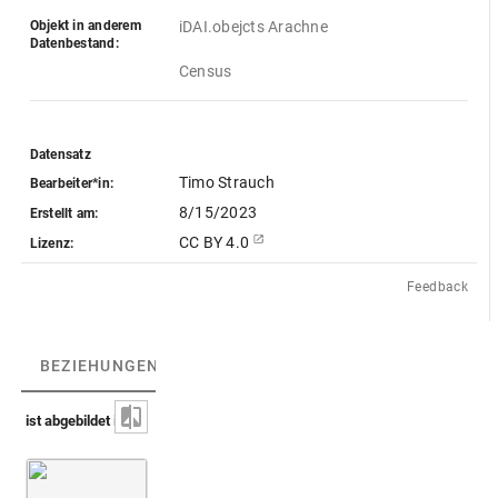
Objekt in anderem
iDAI.obejcts Arachne
Datenbestand:
Census
Datensatz
Timo Strauch
Bearbeiter*in:
8/15/2023
Erstellt am:
CC BY 4.0
Lizenz:
Feedback
BEZIEHUNGEN
(1)
BEZIEHUNGSGRAPH
ist abgebildet in
Peiresc, Cabinet de Peiresc [AA-53-FOL]
Fol. 103
Abb.