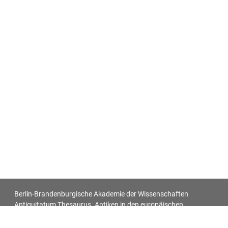
Berlin-Brandenburgische Akademie der Wissenschaften
Antiquitatum Thesaurus. Antiken in den europäischen
Bildquellen des 17. und 18. Jahrhunderts