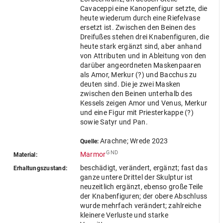
Cavaceppi eine Kanopenfigur setzte, die
heute wiederum durch eine Riefelvase
ersetzt ist. Zwischen den Beinen des
Dreifußes stehen drei Knabenfiguren, die
heute stark ergänzt sind, aber anhand
von Attributen und in Ableitung von den
darüber angeordneten Maskenpaaren
als Amor, Merkur (?) und Bacchus zu
deuten sind. Die je zwei Masken
zwischen den Beinen unterhalb des
Kessels zeigen Amor und Venus, Merkur
und eine Figur mit Priesterkappe (?)
sowie Satyr und Pan.
Arachne; Wrede 2023
Quelle:
GND
Marmor
Material:
beschädigt, verändert, ergänzt; fast das
Erhaltungszustand:
ganze untere Drittel der Skulptur ist
neuzeitlich ergänzt, ebenso große Teile
der Knabenfiguren; der obere Abschluss
wurde mehrfach verändert; zahlreiche
kleinere Verluste und starke