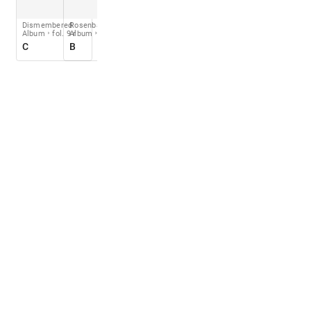
Dismembered
Rosenbach
Album
fol. 9 r
Album
R 026
C
B