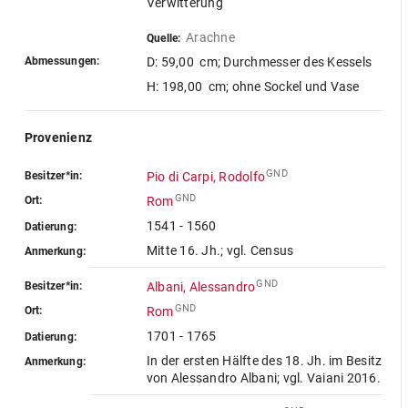
Verwitterung
Arachne
Quelle:
Abmessungen:
D: 59,00 cm
; Durchmesser des Kessels
H: 198,00 cm
; ohne Sockel und Vase
Provenienz
GND
Besitzer*in:
Pio di Carpi, Rodolfo
GND
Ort:
Rom
1541 - 1560
Datierung:
Mitte 16. Jh.; vgl. Census
Anmerkung:
GND
Besitzer*in:
Albani, Alessandro
GND
Ort:
Rom
1701 - 1765
Datierung:
In der ersten Hälfte des 18. Jh. im Besitz
Anmerkung:
von Alessandro Albani; vgl. Vaiani 2016.