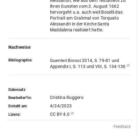
Alessandri, wie aus dem Testament zu
ihren Gunsten vom 2. August 1662
hervorgeht u.a. auch weil Boselli das
Portrait am Grabmal von Torquato
Alessandri in der Kirche Santa
Maddalena realisiert hatte.
Nachweise
Bibliographie:
Guerrieri Borsoi 2014, S. 79-81 und
Appendix I, S. 113 und VIII, S. 134-136
Datensatz
Cristina Ruggero
Bearbeiter*in:
4/24/2023
Erstellt am:
CC BY 4.0
Lizenz:
Feedback