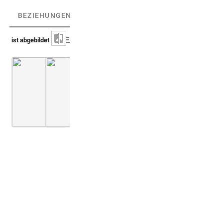
BEZIEHUNGEN
(2)
BEZIEHUNGSGRAPH
ist abgebildet in
Kircher 1652-54 (Oedipus aegyptiacus)
Kircher 1652-54 (Oedipus aegyptiacus)
Bd. 2,2
S. 450
Bd. 