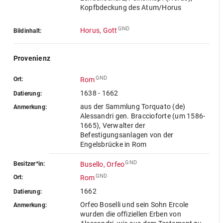
Kopfbdeckung des Atum/Horus
GND
Horus, Gott
Bildinhalt:
Provenienz
GND
Ort:
Rom
1638 - 1662
Datierung:
aus der Sammlung Torquato (de)
Anmerkung:
Alessandri gen. Braccioforte (um 1586-
1665), Verwalter der
Befestigungsanlagen von der
Engelsbrücke in Rom
GND
Besitzer*in:
Busello, Orfeo
GND
Ort:
Rom
1662
Datierung:
Orfeo Boselli und sein Sohn Ercole
Anmerkung:
wurden die offiziellen Erben von