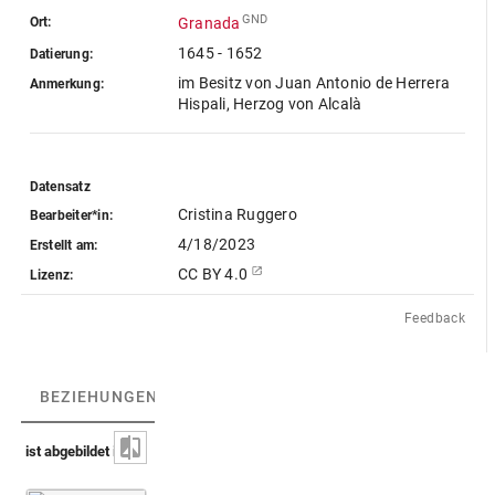
GND
Ort:
Granada
1645 - 1652
Datierung:
im Besitz von Juan Antonio de Herrera
Anmerkung:
Hispali, Herzog von Alcalà
Datensatz
Cristina Ruggero
Bearbeiter*in:
4/18/2023
Erstellt am:
CC BY 4.0
Lizenz:
Feedback
BEZIEHUNGEN
(1)
BEZIEHUNGSGRAPH
ist abgebildet in