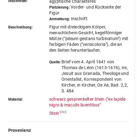
Inschriften:
ägyptische Charaktêres
Vorder- und Rückseite der
Platzierung:
Figur
Inschrift
Anmerkung:
Figur mit dreieckigem Körper,
Beschreibung:
menschlichem Gesicht, kegelförmiger
Mütze ("pileum gestans turbinatum") mit
farbigen Fäden ("versicoloria"), die an
den Seiten herunterlaufen.
Brief vom 4. April 1641 von
Quelle:
Thomas de Léon (1613-1676), Ire,
Jesuit aus Granada, Theologe und
Orientalist, Korrespondent von
Kircher, in Kircher, Oe Ae, Bad. 2,2,
S. 484
schwarz gesprenkelter Stein ("ex lapide
Material:
nigro & maculis liuentibus"
GND
Stein
Provenienz