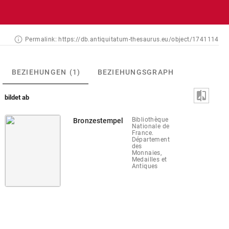
Permalink:
https://db.antiquitatum-thesaurus.eu/object/1741114
BEZIEHUNGEN
(1)
BEZIEHUNGSGRAPH
bildet ab
Bibliothèque
Bronzestempel
Nationale de
France.
Département
des
Monnaies,
Medailles et
Antiques