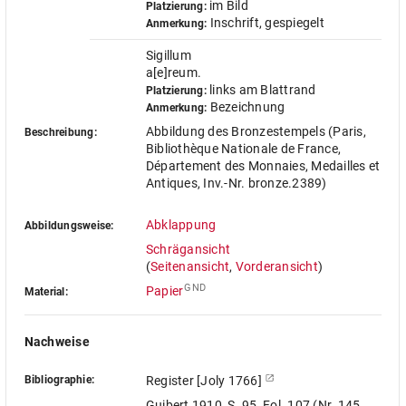
im Bild
Platzierung:
Inschrift, gespiegelt
Anmerkung:
Sigillum
a[e]reum.
links am Blattrand
Platzierung:
Bezeichnung
Anmerkung:
Abbildung des Bronzestempels (Paris,
Beschreibung:
Bibliothèque Nationale de France,
Département des Monnaies, Medailles et
Antiques, Inv.-Nr. bronze.2389)
Abklappung
Abbildungsweise:
Schrägansicht
(
Seitenansicht
,
Vorderansicht
)
GND
Papier
Material:
Nachweise
Bibliographie:
Register [Joly 1766]
Guibert 1910, S. 95, Fol. 107 (Nr. 145,