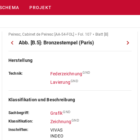
SCHEMA
PROJEKT
Peiresc, Cabinet de Peiresc [AA-54-FOL]
Fol. 107
Blatt [B]
Abb. [B.5]: Bronzestempel (Paris)
Herstellung
GND
Technik:
Federzeichnung
GND
Lavierung
Klassifikation und Beschreibung
GND
Sachbegriff:
Grafik
GND
Klassifikation:
Zeichnung
Inschriften:
VIVAS
INDEO