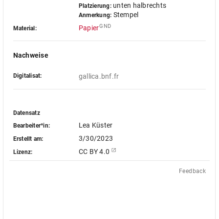
unten halbrechts
Platzierung:
Stempel
Anmerkung:
GND
Papier
Material:
Nachweise
Digitalisat:
gallica.bnf.fr
Datensatz
Lea Küster
Bearbeiter*in:
3/30/2023
Erstellt am:
CC BY 4.0
Lizenz:
Feedback