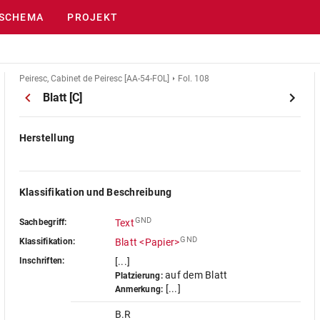
SCHEMA
PROJEKT
Peiresc, Cabinet de Peiresc [AA-54-FOL]
Fol. 108
Blatt [C]
Herstellung
Klassifikation und Beschreibung
GND
Sachbegriff:
Text
GND
Klassifikation:
Blatt <Papier>
Inschriften:
[...]
auf dem Blatt
Platzierung:
[...]
Anmerkung:
B.R