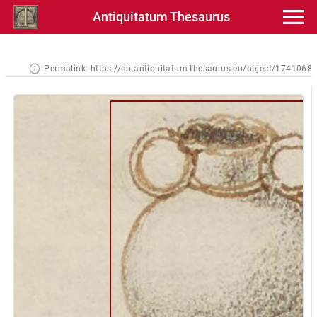
Antiquitatum Thesaurus
Permalink:
https://db.antiquitatum-thesaurus.eu/object/1741068