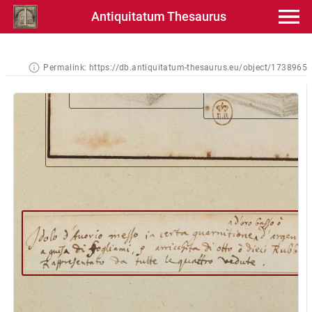
Antiquitatum Thesaurus
Permalink:
https://db.antiquitatum-thesaurus.eu/object/1738965