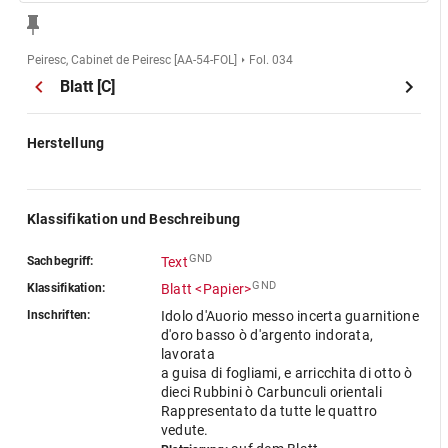
Peiresc, Cabinet de Peiresc [AA-54-FOL]
Fol. 034
Blatt [C]
Herstellung
Klassifikation und Beschreibung
GND
Sachbegriff:
Text
GND
Klassifikation:
Blatt <Papier>
Inschriften:
Idolo d'Auorio messo incerta guarnitione
d'oro basso ò d'argento indorata,
lavorata
a guisa di fogliami, e arricchita di otto ò
dieci Rubbini ò Carbunculi orientali
Rappresentato da tutte le quattro
vedute.