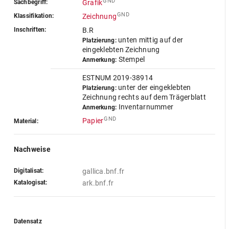
GND
Sachbegriff:
Grafik
GND
Klassifikation:
Zeichnung
Inschriften:
B.R
unten mittig auf der
Platzierung:
eingeklebten Zeichnung
Stempel
Anmerkung:
ESTNUM 2019-38914
unter der eingeklebten
Platzierung:
Zeichnung rechts auf dem Trägerblatt
Inventarnummer
Anmerkung:
GND
Papier
Material:
Nachweise
Digitalisat:
gallica.bnf.fr
Katalogisat:
ark.bnf.fr
Datensatz