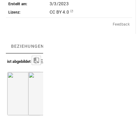
3/3/2023
Erstellt am:
CC BY 4.0
Lizenz:
Feedback
BEZIEHUNGEN
(2)
BEZIEHUNGSGRAPH
ist abgebildet in
Nardi 1647 (De rerum natura)
Kircher 1652-54 (Oedipus aegyptiacus)
Taf. 6
Bd. 
Abb. 1 [V]: Bes