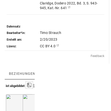
Claridge, Dodero 2022, Bd. 3, S. 943-
945, Kat.-Nr. 641
Datensatz
Timo Strauch
Bearbeiter*in:
2/20/2023
Erstellt am:
CC BY 4.0
Lizenz:
Feedback
BEZIEHUNGEN
(5)
BEZIEHUNGSGRAPH
ist abgebildet in
Aleandro 1616 (Antiquae tabulae marmoreae Solis explicat
Aleandro 1617 (Antiquae tabulae marmoreae S