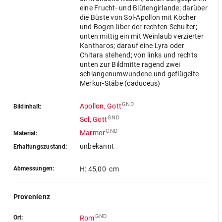
eine Frucht- und Blütengirlande; darüber
die Büste von Sol-Apollon mit Köcher
und Bogen über der rechten Schulter;
unten mittig ein mit Weinlaub verzierter
Kantharos; darauf eine Lyra oder
Chitara stehend; von links und rechts
unten zur Bildmitte ragend zwei
schlangenumwundene und geflügelte
Merkur-Stäbe (caduceus)
GND
Apollon, Gott
Bildinhalt:
GND
Sol, Gott
GND
Marmor
Material:
unbekannt
Erhaltungszustand:
Abmessungen:
H: 45,00 cm
Provenienz
GND
Ort:
Rom