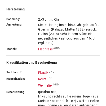
Herstellung
Datierung:
2.-3 Jh. n. Chr.
Anmerkung:
Die Datierung ins 2. bis 3. Jh. geht auf L.
Guerrini (Palazzo Mattei 1982) zurück.
F. Sinn (2018) sieht in dem Stück ein
neuzeitliches Pasticcio aus dem 16. Jh.
(vgl. Bibl.)
GND
Technik:
Flachrelief
Klassifikation und Beschreibung
GND
Sachbegriff:
Plastik
GND
Klassifikation:
Relief
GND
Weihrelief
quadratisch;
Beschreibung:
links und rechts auf je einem Hügel (aus
Steinen? oder Früchten?) zwei mit Fellen
umwundene Keulen; daran aufgespannt