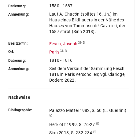
1580 - 1587
Datierung:
Laut A. Chacón (spätes 16. Jh.) im
Anmerkung:
Haus eines Bildhauers in der Nähe des
Hauses von Tommaso de' Cavalieri, der
1587 stirbt (Sinn 2018).
GND
Besitzer*in:
Fesch, Joseph
GND
Ort:
Paris
1810 - 1816
Datierung:
Seit dem Verkauf der Sammlung Fesch
Anmerkung:
1816 in Paris verschollen; vgl. Claridge,
Dodero 2022.
Nachweise
Bibliographie:
Palazzo Mattei 1982, S. 50 (L. Guerrini)
Herklotz 1999, S. 26-27
Sinn 2018, S. 232-234