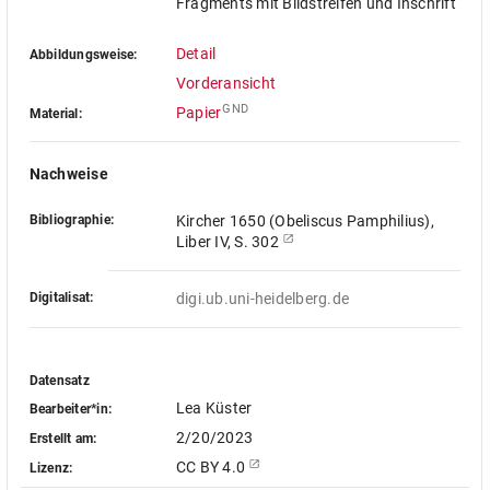
Fragments mit Bildstreifen und Inschrift
Detail
Abbildungsweise:
Vorderansicht
GND
Papier
Material:
Nachweise
Bibliographie:
Kircher 1650 (Obeliscus Pamphilius),
Liber IV, S. 302
Digitalisat:
digi.ub.uni-heidelberg.de
Datensatz
Lea Küster
Bearbeiter*in:
2/20/2023
Erstellt am:
CC BY 4.0
Lizenz: